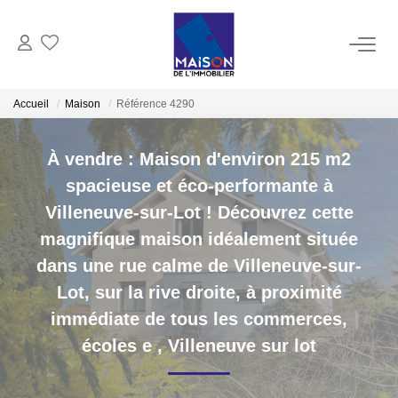
ACHAT
Accueil
Maison
Référence 4290
LOCATION
À vendre : Maison d'environ 215 m2
spacieuse et éco-performante à
GESTION
Villeneuve-sur-Lot ! Découvrez cette
magnifique maison idéalement située
ESTIMATION
dans une rue calme de Villeneuve-sur-
Lot, sur la rive droite, à proximité
Estimer Vendre
immédiate de tous les commerces,
Estimation En Ligne Gratuite
écoles e
,
Villeneuve sur lot
Biens Vendus