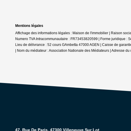
Mentions légales
Affichage des informations légales : Maison de l'immobilier | Raison soc
Numero TVA Intracommunautaire : FR73453820599 | Forme juridique : Socié
Lieu de délivrance : 52 cours GAmbetta 47000 AGEN | Caisse de garantie f
| Nom du médiateur : Association Nationale des Médiateurs | Adresse du 
47, Rue De Paris, 47300 Villeneuve Sur Lot