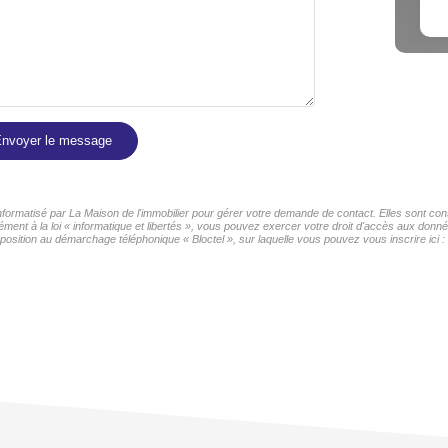
nvoyer le message
informatisé par La Maison de l'immobilier pour gérer votre demande de contact. Elles sont cons
ment à la loi « informatique et libertés », vous pouvez exercer votre droit d'accès aux donnée
sition au démarchage téléphonique « Bloctel », sur laquelle vous pouvez vous inscrire ici :