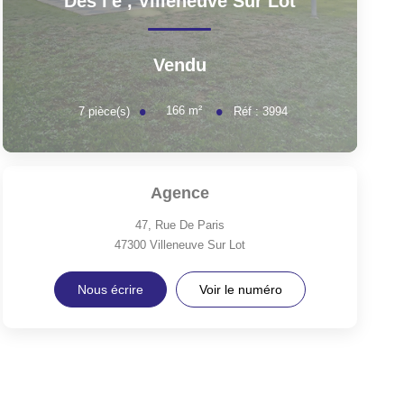
Dès l'e
,
Villeneuve Sur Lot
Vendu
166
m²
7
pièce(s)
Réf :
3994
Agence
47, Rue De Paris
47300
Villeneuve Sur Lot
Nous écrire
Voir le numéro