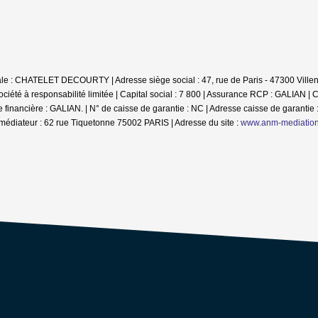
iale : CHATELET DECOURTY | Adresse siège social : 47, rue de Paris - 47300 Villen
té à responsabilité limitée | Capital social : 7 800 | Assurance RCP : GALIAN |
C
inancière : GALIAN. | N° de caisse de garantie : NC | Adresse caisse de garantie :
médiateur : 62 rue Tiquetonne 75002 PARIS | Adresse du site :
www.anm-mediatio