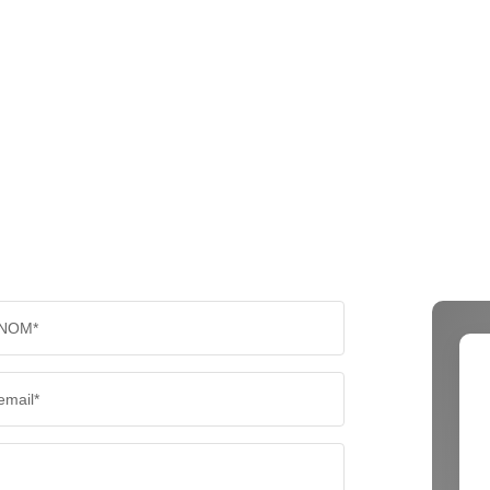
NOM*
email*