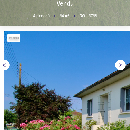
Vendu
NOS AGENCES
4
pièce(s)
•
64
m²
•
Réf : 3768
CONTACT
EXTRANET PROPRIÉTAIRE
Vendu
EN