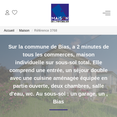
ACHAT
Accueil
Maison
Référence 3768
LOCATION
Sur la commune de Bias, a 2 minutes de
tous les commerces, maison
GESTION
individuelle sur sous-sol total. Elle
comprend une entrée, un séjour double
ESTIMATION
avec une cuisine aménagée équipée en
Estimer Vendre
partie ouverte, deux chambres, salle
Estimation En Ligne Gratuite
d'eau, wc. Au sous-sol : un garage, un
,
Bias
Biens Vendus