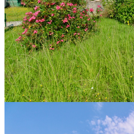
Description
Réf : 3768
Sur la commune de Bias, a 2 minutes de tous les
commerces, maison individuelle sur sous-sol total.
Elle comprend une entrée, un séjour double avec une
cuisine aménagée équipée en partie ouverte, deux
chambres, salle d'eau, wc.
Au sous-sol : un garage, un coin atelier buanderie et une
pièce d'appoint chauffée d'environ 10m2 avec une fenêtre.
Cette maison est sur une parcelle de 500m2 de jardin clos,
chauffage électrique,
Tout à l'égout mais travaux d'assainissement à prévoir (
séparatif ).
Nos honoraires
Nous contacter
Diagnostics énergétiques