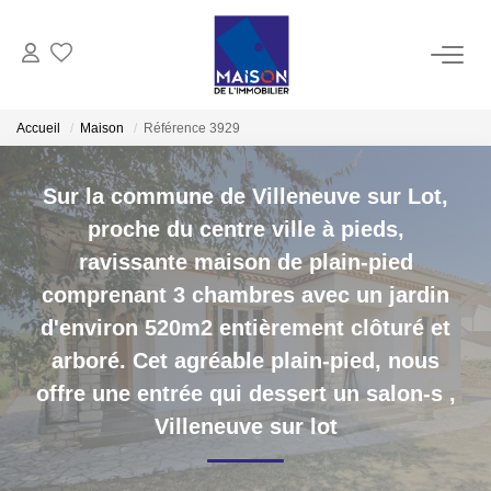
ACHAT
Accueil
Maison
Référence 3929
LOCATION
Sur la commune de Villeneuve sur Lot,
proche du centre ville à pieds,
GESTION
ravissante maison de plain-pied
comprenant 3 chambres avec un jardin
ESTIMATION
d'environ 520m2 entièrement clôturé et
arboré. Cet agréable plain-pied, nous
Estimer Vendre
offre une entrée qui dessert un salon-s
,
Estimation En Ligne Gratuite
Villeneuve sur lot
Biens Vendus