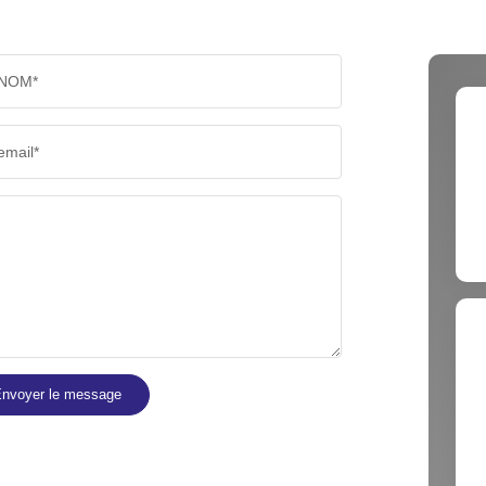
NOM*
email*
nvoyer le message