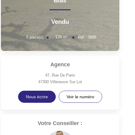
Bias
Vendu
129
m²
5
pièce(s)
Réf :
3888
Agence
47, Rue De Paris
47300
Villeneuve Sur Lot
Nous écrire
Voir le numéro
Votre Conseiller :