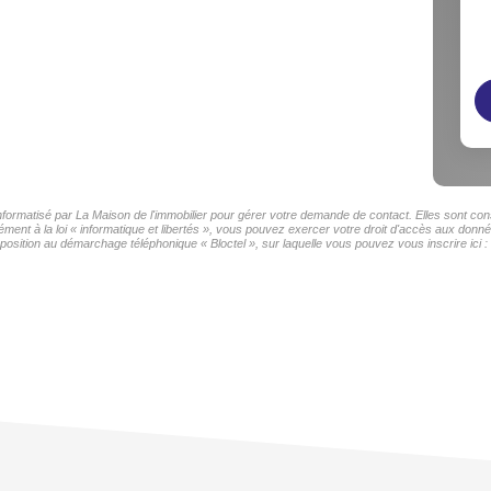
informatisé par La Maison de l'immobilier pour gérer votre demande de contact. Elles sont cons
ment à la loi « informatique et libertés », vous pouvez exercer votre droit d'accès aux donnée
sition au démarchage téléphonique « Bloctel », sur laquelle vous pouvez vous inscrire ici :