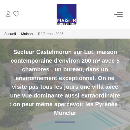
ACHAT
Accueil
Maison
Référence 3936
LOCATION
Secteur Castelmoron sur Lot, maison
contemporaine d'environ 200 m² avec 5
GESTION
chambres , un bureau, dans un
environnement exceptionnel. On ne
ESTIMATION
visite pas tous les jours une villa avec
une vue dominante aussi extraordinaire
Estimer Vendre
: on peut même apercevoir les Pyrénée
,
Estimation En Ligne Gratuite
Monclar
Biens Vendus