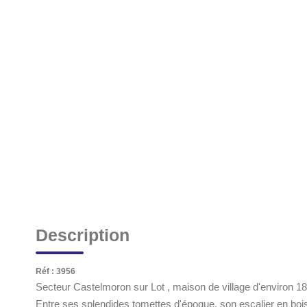
Description
Réf : 3956
Secteur Castelmoron sur Lot , maison de village d'environ 1
Entre ses splendides tomettes d'époque, son escalier en boi