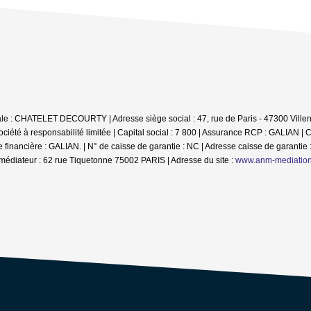
iale : CHATELET DECOURTY | Adresse siège social : 47, rue de Paris - 47300 Villen
té à responsabilité limitée | Capital social : 7 800 | Assurance RCP : GALIAN |
C
inancière : GALIAN. | N° de caisse de garantie : NC | Adresse caisse de garantie :
médiateur : 62 rue Tiquetonne 75002 PARIS | Adresse du site :
www.anm-mediatio