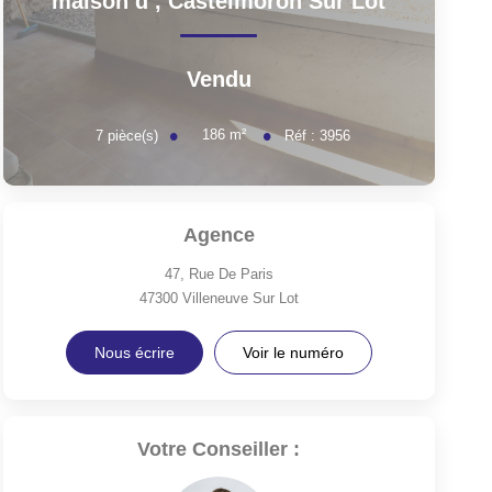
maison d
,
Castelmoron Sur Lot
Vendu
186
m²
7
pièce(s)
Réf :
3956
Agence
47, Rue De Paris
47300
Villeneuve Sur Lot
Nous écrire
Voir le numéro
Votre Conseiller :