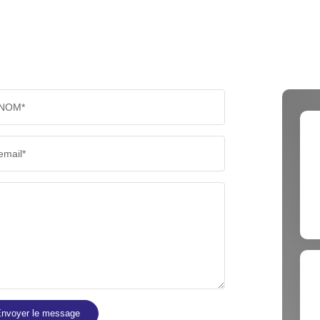
NOM*
email*
nvoyer le message