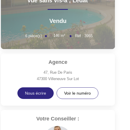
vue sans vis-à
,
Ledat
Vendu
146
m²
6
pièce(s)
Réf :
3955
Agence
47, Rue De Paris
47300
Villeneuve Sur Lot
Nous écrire
Voir le numéro
Votre Conseiller :