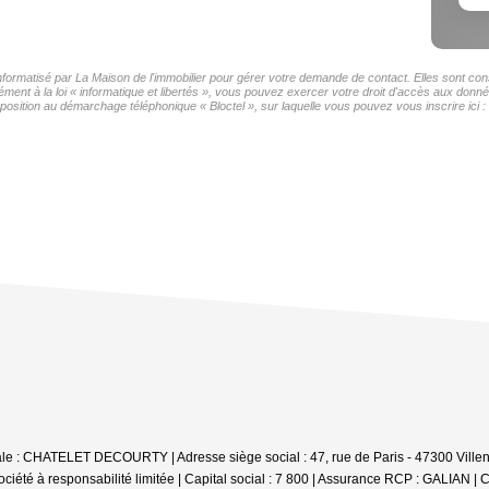
informatisé par La Maison de l'immobilier pour gérer votre demande de contact. Elles sont cons
ment à la loi « informatique et libertés », vous pouvez exercer votre droit d'accès aux donnée
sition au démarchage téléphonique « Bloctel », sur laquelle vous pouvez vous inscrire ici :
iale : CHATELET DECOURTY | Adresse siège social : 47, rue de Paris - 47300 Villen
té à responsabilité limitée | Capital social : 7 800 | Assurance RCP : GALIAN |
C