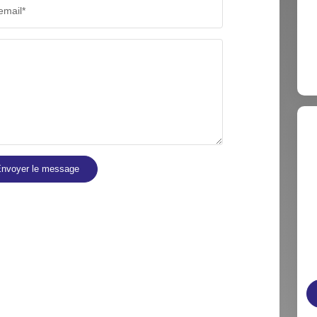
email*
nvoyer le message