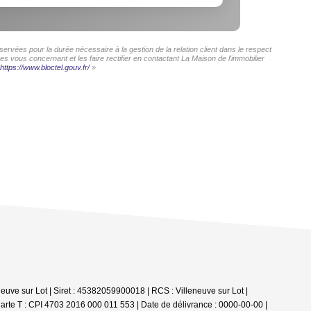
ervées pour la durée nécessaire à la gestion de la relation client dans le respect
s vous concernant et les faire rectifier en contactant La Maison de l'immobilier
https://www.bloctel.gouv.fr/
»
euve sur Lot | Siret : 45382059900018 | RCS : Villeneuve sur Lot |
arte T : CPI 4703 2016 000 011 553 | Date de délivrance : 0000-00-00 |