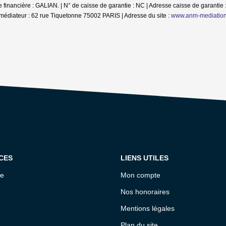
inancière : GALIAN. | N° de caisse de garantie : NC | Adresse caisse de garantie :
médiateur : 62 rue Tiquetonne 75002 PARIS | Adresse du site :
www.anm-mediatio
CES
LIENS UTILES
ce
Mon compte
Nos honoraires
Mentions légales
Plan du site