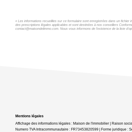
« Les informations recueillies sur ce formulaire sont enregistrées dans un fichier 
des prescriptions légales applicables et sont destinées à nos conseillers Conformé
contact@maisondelimmo.com. Nous vous informons de l'existence de la liste d'oppo
Mentions légales
Affichage des informations légales : Maison de l'immobilier | Raison soc
Numero TVA Intracommunautaire : FR73453820599 | Forme juridique : Socié