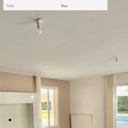
Puits
Non