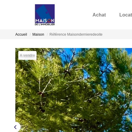
Achat
Locat
Accueil
Maison
Référence Maisondernieredeoite
A vendre