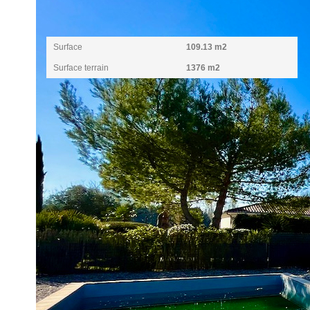
Surfaces
Surface
109.13 m2
Surface terrain
1376 m2
Intérieur