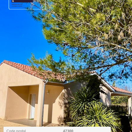
ge standard entre 1000€ et 1390€. Pour la date de référence
Partager
mer
Localisation
Code postal
47300