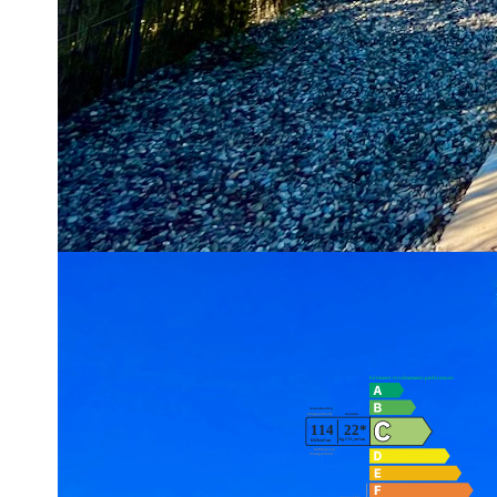
terrasse couverte de 18 m2. Empruntez ensuite le couloir pou
d'environ 1376 m2 comprend une piscine de 10 mètres par 5, 
situé à l'avant de la maison.
La quiétude du lotissement et les prestations de cette maison 
calme de la campagne, avec toutes les commodités à proxim
Double vitrage PVC, chauffage au gaz, assainissement indivi
Droit indivis sur le chemin d'accès (1/7 indivis, partagé entre
Les risques auxquels est exposé le bien sont disponibles à l'
**
Honoraires à la charge du vendeur
Diagnostics énergétiques