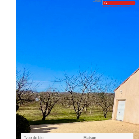
Montant estimé des dépenses annuelles d'énergie pour un usa
01/01/2021.
Impri
Nos honoraires
Caractéristiques détaillées
Général
Type de bien
Maison