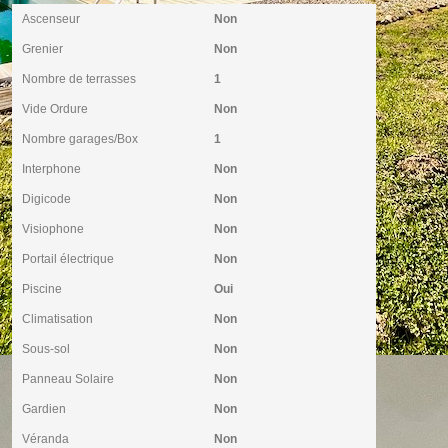
Ascenseur
Non
Grenier
Non
Nombre de terrasses
1
Vide Ordure
Non
Nombre garages/Box
1
Interphone
Non
Digicode
Non
Visiophone
Non
Portail électrique
Non
Piscine
Oui
Climatisation
Non
Sous-sol
Non
Panneau Solaire
Non
Gardien
Non
Véranda
Non