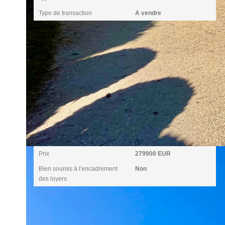
Type de transaction
A vendre
Aspects financiers
Prix
279900 EUR
Bien soumis à l'encadrement
Non
des loyers