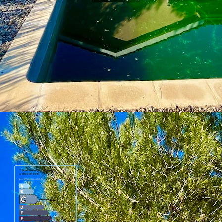
r découvrir une salle d'eau et quatre chambres. Le jardin
sans vis-à-vis. Un garage fermé complète le parking extérieur
récente en font un bien idéal pour ceux qui souhaitent profiter du
ité.
duel.
 7 indivisaires, sans copropriété)
adresse suivante : https://www.georisques.gouv.fr/