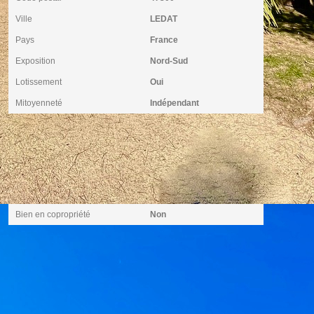
Ville
LEDAT
Pays
France
Exposition
Nord-Sud
Lotissement
Oui
Mitoyenneté
Indépendant
Copropriété
Bien en copropriété
Non