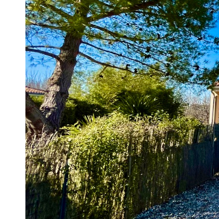
Description
Réf : Maisondernieredeoite
Secteur Lédat, au fond d'une impasse au calme, venez découv
sans aucun travaux à prévoir. Le salon-séjour de 37,44 m2 av