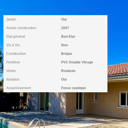
Extérieur
Jardin
Oui
Année construction
2007
Etat général
Bon Etat
Vis à Vis
Non
Construction
Brique
Fenêtres
PVC Double Vitrage
Volets
Roulants
Isolation
Oui
Assainissement
Fosse septique
Autres