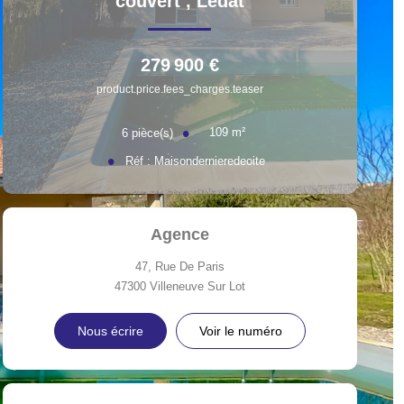
couvert
,
Ledat
279 900 €
product.price.fees_charges.teaser
109
m²
6
pièce(s)
Réf :
Maisondernieredeoite
Agence
47, Rue De Paris
47300
Villeneuve Sur Lot
Nous écrire
Voir le numéro