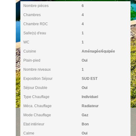
Nombre pièces
6
Chambres
4
Chambre RDC
4
Salle(s) d'eau
1
WC
1
Cuisine
Aménagée/équipée
Plain-pied
Oui
Nombre niveaux
1
Exposition Séjour
SUD EST
Séjour Double
Oui
Type Chauffage
Individuel
Méca. Chauffage
Radiateur
Mode Chauffage
Gaz
Etat intérieur
Bon
Calme
Oui