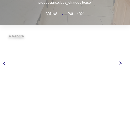
product.price.fees_charges.teaser
NOS AGENCES
301
m²
•
Réf : 4021
CONTACT
A vendre
EXTRANET PROPRIÉTAIRE
EN