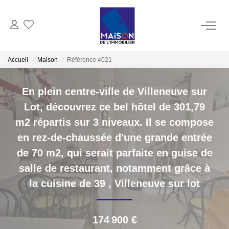
ACHAT
Accueil
Maison
Référence 4021
LOCATION
En plein centre-ville de Villeneuve sur
Lot, découvrez ce bel hôtel de 301,79
GESTION
m2 répartis sur 3 niveaux. Il se compose
en rez-de-chaussée d'une grande entrée
ESTIMATION
de 70 m2, qui serait parfaite en guise de
salle de restaurant, notamment grâce à
Estimer Vendre
la cuisine de 39
,
Villeneuve sur lot
Estimation En Ligne Gratuite
Biens Vendus
174 900 €