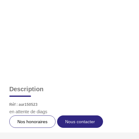
NOS AGENCES
CONTACT
EXTRANET PROPRIÉTAIRE
EN
Description
Réf : aur150523
en attente de diags
Nos honoraires
Nous contacter