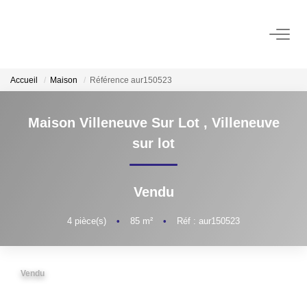
ACHAT
Accueil
Maison
Référence aur150523
LOCATION
Maison Villeneuve Sur Lot
,
Villeneuve
sur lot
GESTION
Vendu
ESTIMATION
Estimer Vendre
4
pièce(s)
•
85
m²
•
Réf : aur150523
Estimation En Ligne Gratuite
Biens Vendus
Vendu