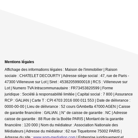
Mentions légales
Affichage des informations légales : Maison de l'immobilier | Raison
sociale : CHATELET DECOURTY | Adresse siège social : 47, rue de Paris -
47300 Villeneuve sur Lot | Siret : 45382059900018 | RCS : Villeneuve sur
Lot | Numero TVA Intracommunautaire : FR73453820599 | Forme
juridique : Société à responsabilité limitée | Capital social : 7 800 | Assurance
RCP : GALIAN |
Carte T : CPI 4703 2016 000 011 553 | Date de délivrance :
0000-00-00 | Lieu de délivrance : 52 cours GAmbetta 47000 AGEN | Caisse
de garantie financière : GALIAN. | N° de caisse de garantie : NC | Adresse
caisse de garantie : 88 Rue de la Boétie PARIS | Montant de la garantie
financière : 120 000 | Nom du médiateur : Association Nationale des
Médiateurs | Adresse du médiateur : 62 rue Tiquetonne 75002 PARIS |
Adresse du site :
www.anm-mediation.com
|
Entreprise juridiquement et