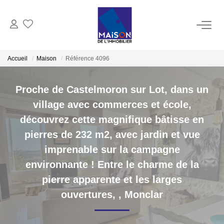
ACHAT
Accueil
Maison
Référence 4096
LOCATION
Proche de Castelmoron sur Lot, dans un
village avec commerces et école,
GESTION
découvrez cette magnifique bâtisse en
pierres de 232 m2, avec jardin et vue
ESTIMATION
imprenable sur la campagne
environnante ! Entre le charme de la
Estimer Vendre
pierre apparente et les larges
Estimation En Ligne Gratuite
ouvertures,
,
Monclar
Biens Vendus