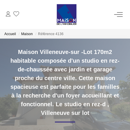
ACHAT
Accueil
Maison
Référence 4136
LOCATION
Maison Villeneuve-sur -Lot 170m2
habitable composée d'un studio en rez-
GESTION
de-chaussée avec jardin et garage
proche du centre ville. Cette maison
ESTIMATION
spacieuse est parfaite pour les familles
à la recherche d'un foyer accueillant et
Estimer Vendre
fonctionnel. Le studio en rez-d
,
Estimation En Ligne Gratuite
Villeneuve sur lot
Biens Vendus