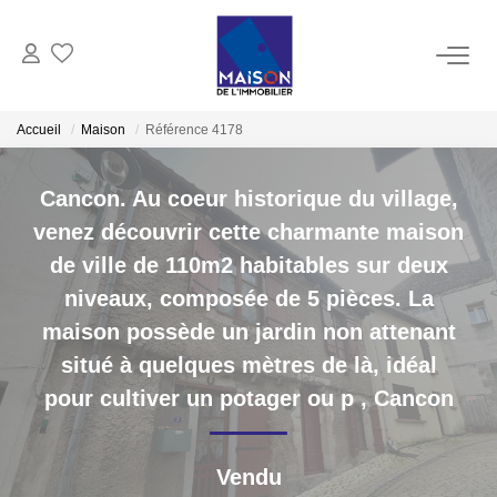
ACHAT
Accueil
Maison
Référence 4178
LOCATION
Cancon. Au coeur historique du village,
venez découvrir cette charmante maison
GESTION
de ville de 110m2 habitables sur deux
niveaux, composée de 5 pièces. La
ESTIMATION
maison possède un jardin non attenant
situé à quelques mètres de là, idéal
Estimer Vendre
pour cultiver un potager ou p
,
Cancon
Estimation En Ligne Gratuite
Biens Vendus
Vendu