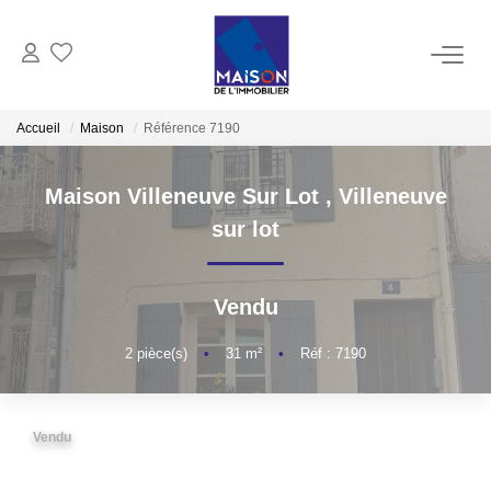
ACHAT
Accueil
Maison
Référence 7190
LOCATION
Maison Villeneuve Sur Lot
,
Villeneuve
sur lot
GESTION
Vendu
ESTIMATION
2
pièce(s)
•
31
m²
•
Réf : 7190
Estimer Vendre
Estimation En Ligne Gratuite
Biens Vendus
Vendu