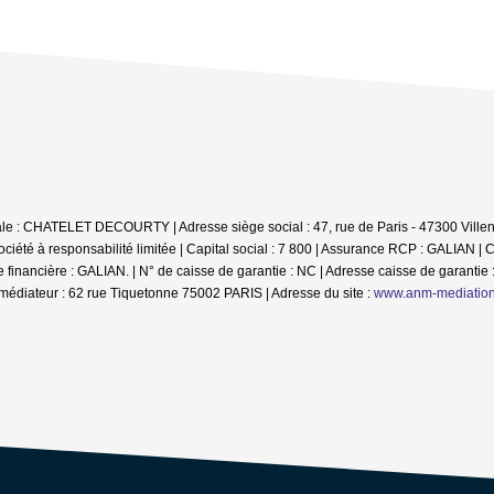
iale : CHATELET DECOURTY | Adresse siège social : 47, rue de Paris - 47300 Villen
té à responsabilité limitée | Capital social : 7 800 | Assurance RCP : GALIAN |
C
inancière : GALIAN. | N° de caisse de garantie : NC | Adresse caisse de garantie :
médiateur : 62 rue Tiquetonne 75002 PARIS | Adresse du site :
www.anm-mediatio