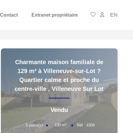
EN
Contact
Extranet propriétaire
Charmante maison familiale de
129 m² à Villeneuve-sur-Lot ?
Quartier calme et proche du
centre-ville
,
Villeneuve Sur Lot
Vendu
130
m²
5
pièce(s)
Réf :
4304