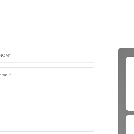
NOM*
email*