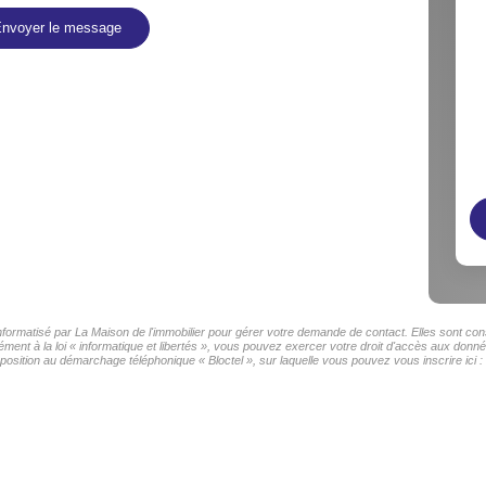
nvoyer le message
informatisé par La Maison de l'immobilier pour gérer votre demande de contact. Elles sont cons
ment à la loi « informatique et libertés », vous pouvez exercer votre droit d'accès aux donnée
sition au démarchage téléphonique « Bloctel », sur laquelle vous pouvez vous inscrire ici :