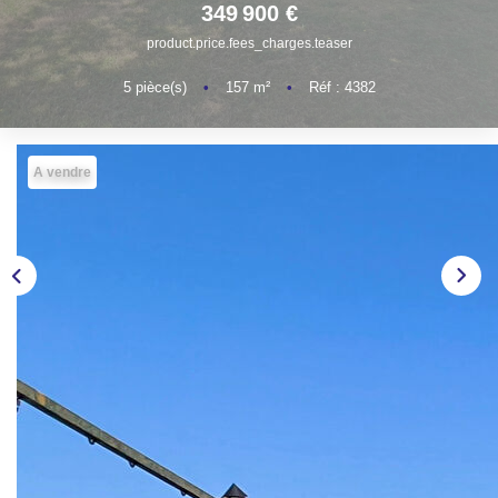
349 900 €
NOS AGENCES
product.price.fees_charges.teaser
CONTACT
5
pièce(s)
•
157
m²
•
Réf : 4382
EXTRANET PROPRIÉTAIRE
A vendre
EN