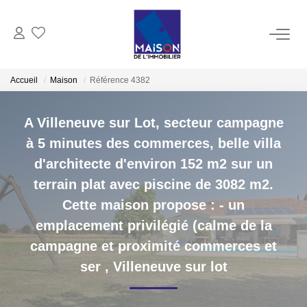
ACHAT
Accueil
Maison
Référence 4382
LOCATION
A Villeneuve sur Lot, secteur campagne
à 5 minutes des commerces, belle villa
GESTION
d'architecte d'environ 152 m2 sur un
terrain plat avec piscine de 3082 m2.
ESTIMATION
Cette maison propose : - un
Estimer Vendre
emplacement privilégié (calme de la
Estimation En Ligne Gratuite
campagne et proximité commerces et
ser
,
Villeneuve sur lot
Biens Vendus