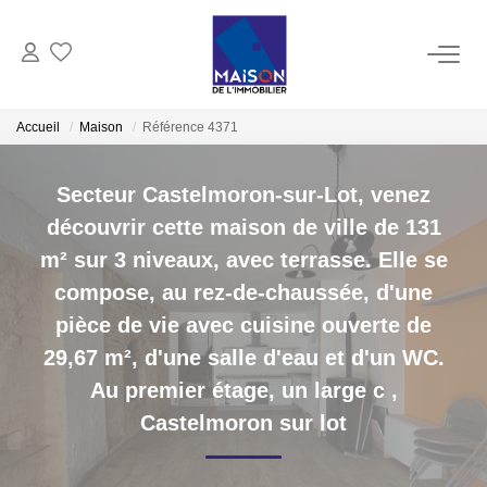
ACHAT
Accueil
Maison
Référence 4371
LOCATION
Secteur Castelmoron-sur-Lot, venez
découvrir cette maison de ville de 131
GESTION
m² sur 3 niveaux, avec terrasse. Elle se
compose, au rez-de-chaussée, d'une
ESTIMATION
pièce de vie avec cuisine ouverte de
29,67 m², d'une salle d'eau et d'un WC.
Estimer Vendre
Au premier étage, un large c
,
Estimation En Ligne Gratuite
Castelmoron sur lot
Biens Vendus