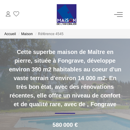
ACHAT
Accueil
Maison
Référence 4545
LOCATION
Cette superbe maison de Maître en
pierre, située à Fongrave, développe
GESTION
environ 390 m2 habitables au coeur d'un
vaste terrain d'environ 14 000 m2. En
ESTIMATION
très bon état, avec des rénovations
Estimer Vendre
récentes, elle offre un niveau de confort
Estimation En Ligne Gratuite
et de qualité rare, avec de
,
Fongrave
Biens Vendus
580 000 €