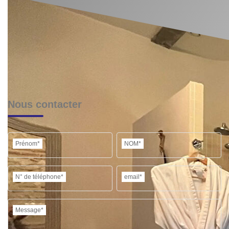
Nous contacter
Prénom*
NOM*
N° de téléphone*
email*
Message*