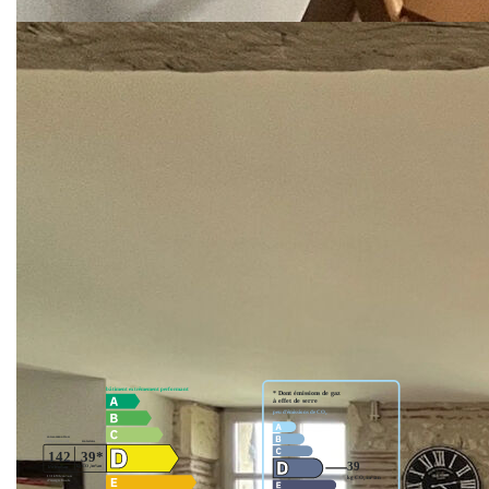
- Mode de chauffage : individuel au fioul
- Mode de distribution de l'eau chaude : ballon électrique
Pour plus d'informations sur les risques éventuels associés
à cette propriété, veuillez consulter le site Géorisques :
www.georisques.gouv.fr
Contactez-nous dès maintenant pour organiser une visite !
**
Honoraires à la charge du vendeur
Nos honoraires
Nous contacter
Diagnostics énergétiques