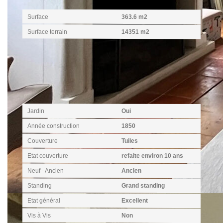
Surface
363.6 m2
Surface terrain
14351 m2
Extérieur
Jardin
Oui
Année construction
1850
Couverture
Tuiles
Etat couverture
refaite environ 10 ans
Neuf - Ancien
Ancien
Standing
Grand standing
Etat général
Excellent
Vis à Vis
Non