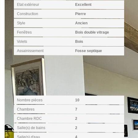
Etat extérieur
Excellent
Construction
Pierre
Style
Ancien
Fenêtres
Bois double vitrage
Volets
Bois
Assainissement
Fosse septique
Intérieur
Nombre pièces
10
Chambres
7
Chambre RDC
2
Salle(s) de bains
2
Salle(s) d'eau
4