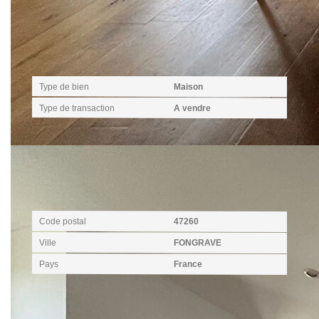
Général
Type de bien
Maison
Type de transaction
A vendre
Localisation
Code postal
47260
Ville
FONGRAVE
Pays
France