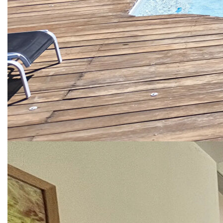
présence d'une cheminée et les finitions de qualité
participent à l'atmosphère chaleureuse et élégante de
l'ensemble. La cuisine équipée s'intègre harmonieusement
à ce niveau de confort, tout comme la salle à manger, la
buanderie et les différentes pièces de service qui facilitent
le quotidien.
Avec ses 10 pièces dont 7 chambres, la maison a été
pensée pour offrir à chacun son intimité. Les chambres,
d'une superficie comprise entre 20 et 34 m2, constituent de
véritables suites pour la plupart : 5 d'entre elles disposent
de leur propre salle d'eau et WC, ce qui en fait un bien
particulièrement adapté à l'accueil d'hôtes ou à la vie d'une
grande famille.complètent l'ensemble, ainsi que des
sanitaires indépendants, répartis de façon fonctionnelle sur
les différents niveaux.
Le confort est également au rendez-vous côté technique,