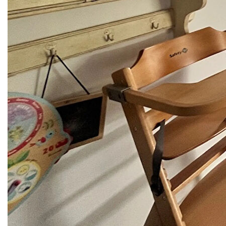
extérieures renforcent la praticité du lieu au quotidien. Une
cave, un cellier et diverses pièces de rangement
complètent l'ensemble, pour une organisation optimale des
espaces.
Cette propriété de grand standing, répartie sur trois
niveaux, séduit par son caractère, ses généreux volumes
et son potentiel. Elle s'adresse aussi bien à des acquéreurs
à la recherche d'une résidence principale confortable et
accueillante, qu'à un projet d'accueil touristique type
chambres d'hôtes, dans un environnement paisible et
verdoyant où chacun pourra trouver sa place.
Caractéristiques techniques
- Taxe foncière : 1715 € / an
- DPE : D (147 kWh/m2/an)