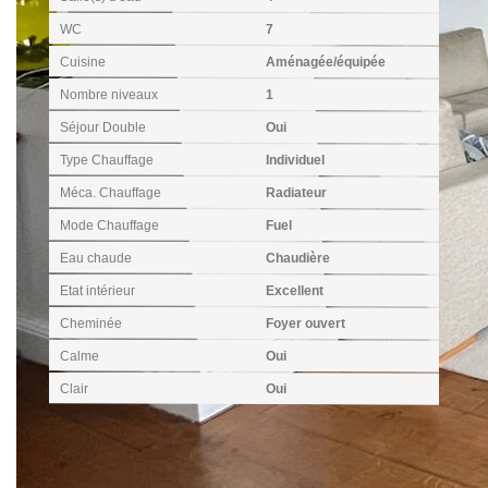
WC
7
Cuisine
Aménagée/équipée
Nombre niveaux
1
Séjour Double
Oui
Type Chauffage
Individuel
Méca. Chauffage
Radiateur
Mode Chauffage
Fuel
Eau chaude
Chaudière
Etat intérieur
Excellent
Cheminée
Foyer ouvert
Calme
Oui
Clair
Oui