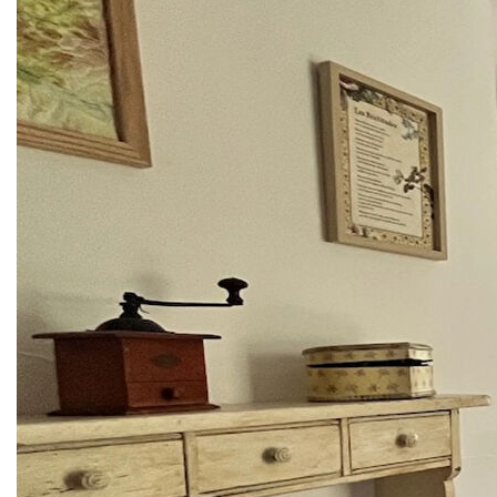
avec un système de chauffage individuel au fioul et une
production d'eau chaude assurée par chaudière. Les
fenêtres à double vitrage renforcent l'isolation et le bien-être
intérieur, tandis que la présence de la fibre optique permet
de répondre aisément aux besoins numériques actuels,
que ce soit pour le télétravail ou les loisirs. La qualité
générale de rénovation, associée à un diagnostic de
performance énergétique en classe D, traduit un bon
équilibre entre charme ancien et performances actuelles.
À l'extérieur, le terrain d'environ 14 300 m2 offre un véritable
écrin de verdure. Une magnifique piscine s'intègre dans ce
cadre naturel et bénéficie d'une vue dégagée sur la
campagne environnante, créant un lieu de détente
privilégié. La grande terrasse permet de profiter pleinement
des beaux jours et d'organiser repas et moments de
partage en plein air. Le vaste jardin, la présence d'un
garage et de nombreuses places de stationnement