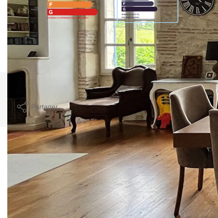
Montant estimé des dépenses annuelles d'énergie pour un
usage standard entre 6760€ et 9150€. indexées aux années
2021,2022 et 2023 (abonnement compris).
Imprimer
Partager
Ce bien est soumis à un diagnostic ERP (État
des Risques et Pollutions). Pour en savoir plus,
rendez-vous sur
https://www.georisques.gouv.fr/
Caractéristiques détaillées