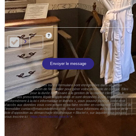
Envoyer le message
« Les informations recueillies sur ce formulaire sont enregistrées dans un fichier
informatisé par La Maison de l'immobilier pour gérer votre demande de contact. Elles
sont conservées pour la durée nécessaire à la gestion de la relation client dans le
respect des prescriptions légales applicables et sont destinées à nos conseillers
Conformément à la loi « informatique et libertés », vous pouvez exercer votre droit
d'accès aux données vous concernant et les faire rectifier en contactant La Maison de
l'immobilier contact@maisondelimmo.com. Nous vous informons de l'existence de la
liste d'opposition au démarchage téléphonique « Bloctel », sur laquelle vous pouvez
vous inscrire ici :
https://www.bloctel.gouv.fr/
»