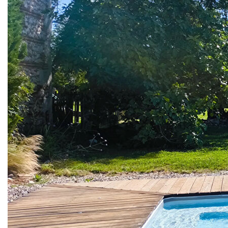
Description
Réf : 4545
Cette superbe maison de Maître en pierre, située à
Fongrave, développe environ 390 m2 habitables au coeur
d'un vaste terrain d'environ 14 000 m2. En très bon état,
avec des rénovations récentes, elle offre un niveau de
confort et de qualité rare, avec de belles prestations et une
décoration soignée. Pensée pour accueillir une grande
famille ou un projet de chambres d'hôtes, elle conjugue
volumes généreux, charme de l'ancien et équipements
modernes.
La maison s'articule autour d'un vaste salon-séjour
d'environ 60 m2, idéal pour les moments de convivialité.
Une grande véranda d'environ 30 m2 prolonge
agréablement les espaces de vie vers l'extérieur et permet
de profiter du jardin en toute saison. Le parquet massif, la