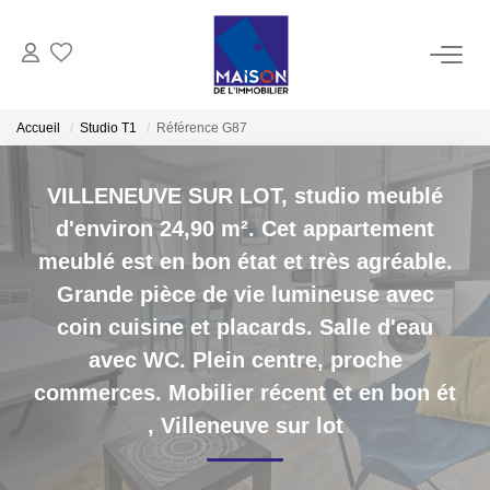
ACHAT
Accueil
Studio T1
Référence G87
LOCATION
VILLENEUVE SUR LOT, studio meublé
d'environ 24,90 m². Cet appartement
GESTION
meublé est en bon état et très agréable.
Grande pièce de vie lumineuse avec
ESTIMATION
coin cuisine et placards. Salle d'eau
avec WC. Plein centre, proche
Estimer Vendre
commerces. Mobilier récent et en bon ét
Estimation En Ligne Gratuite
,
Villeneuve sur lot
Biens Vendus