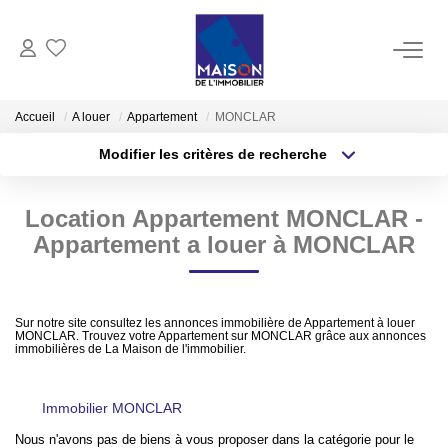
ACHAT
Accueil
A louer
Appartement
MONCLAR
Modifier les critères de recherche
LOCATION
Localisation
Type de transaction
Surface min
Location Appartement MONCLAR -
Type de bien
GESTION
Appartement a louer à MONCLAR
Plus de critères
Budget max
ESTIMATION
Créer une alerte
Estimer Vendre
Sur notre site consultez les annonces immobilière de Appartement à louer
MONCLAR. Trouvez votre Appartement sur MONCLAR grâce aux annonces
immobilières de La Maison de l'immobilier.
Estimation En Ligne Gratuite
Biens Vendus
Immobilier MONCLAR
Nous n'avons pas de biens à vous proposer dans la catégorie pour le