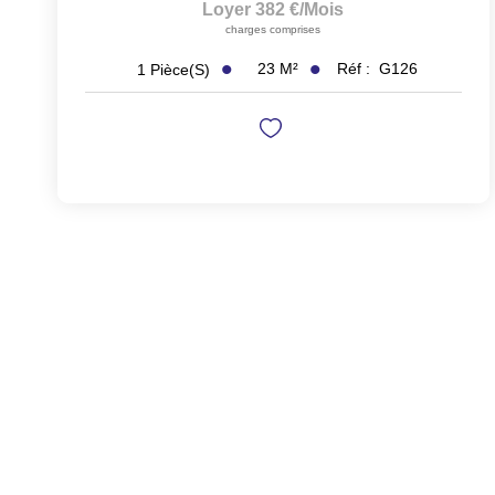
Loyer 382 €/mois
charges comprises
23
M²
Réf :
G126
1
Pièce(s)