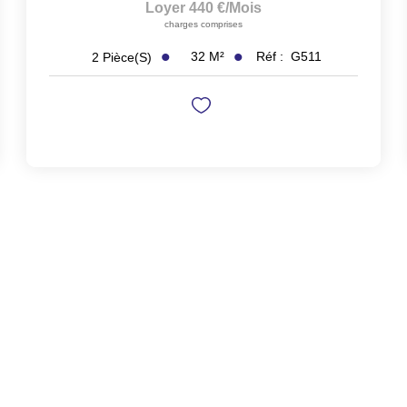
Loyer 440 €/mois
charges comprises
32
M²
Réf :
G511
2
Pièce(s)