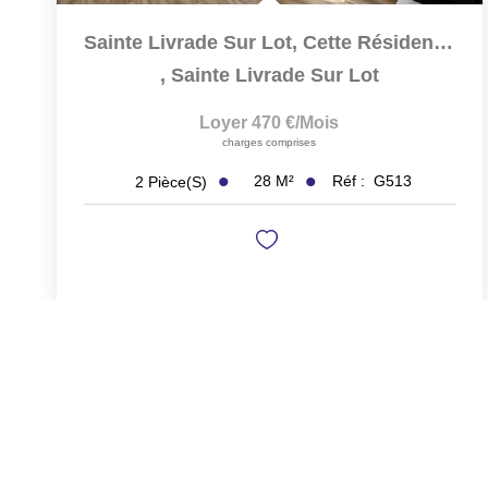
Sainte Livrade Sur Lot, Cette Résidence De 12 Logements A...
,
Sainte Livrade Sur Lot
Loyer 470 €/mois
charges comprises
28
M²
Réf :
G513
2
Pièce(s)