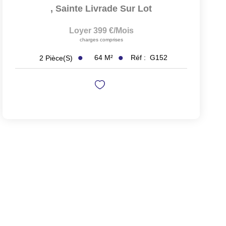
,
Sainte Livrade Sur Lot
Loyer 399 €/mois
charges comprises
64
M²
Réf :
G152
2
Pièce(s)