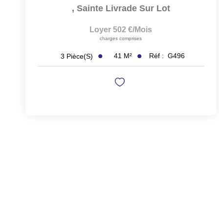
,
Sainte Livrade Sur Lot
Loyer 502 €/mois
charges comprises
41
M²
Réf :
G496
3
Pièce(s)