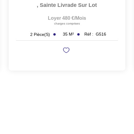
,
Sainte Livrade Sur Lot
Loyer 480 €/mois
charges comprises
35
M²
Réf :
G516
2
Pièce(s)