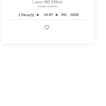
Loyer 480 €/mois
charges comprises
50
M²
Réf :
G508
3
Pièce(s)