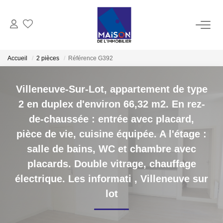
ACHAT
Accueil
2 pièces
Référence G392
LOCATION
Villeneuve-Sur-Lot, appartement de type
2 en duplex d'environ 66,32 m2. En rez-
GESTION
de-chaussée : entrée avec placard,
pièce de vie, cuisine équipée. A l'étage :
ESTIMATION
salle de bains, WC et chambre avec
placards. Double vitrage, chauffage
Estimer Vendre
électrique. Les informati
,
Villeneuve sur
Estimation En Ligne Gratuite
lot
Biens Vendus