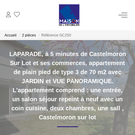
ACHAT
Accueil
2 pièces
Référence GC250
LOCATION
LAPARADE, à 5 minutes de Castelmoron
Sur Lot et ses commerces, appartement
GESTION
de plain pied de type 3 de 70 m2 avec
JARDIN et VUE PANORAMIQUE.
ESTIMATION
L'appartement comprend : une entrée,
un salon séjour repeint à neuf avec un
Estimer Vendre
coin cuisine, deux chambres, une sall
,
Estimation En Ligne Gratuite
Castelmoron sur lot
Biens Vendus