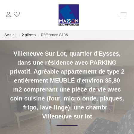
ACHAT
Accueil
2 pièces
Référence G196
LOCATION
Villeneuve Sur Lot, quartier d'Eysses,
dans une résidence avec PARKING
GESTION
privatif. Agréable appartement de type 2
entièrement MEUBLÉ d'environ 35,80
ESTIMATION
m2 comprenant une pièce de vie avec
coin cuisine (four, micro-onde, plaques,
Estimer Vendre
frigo, lave-linge), une chambr
,
Estimation En Ligne Gratuite
Villeneuve sur lot
Biens Vendus