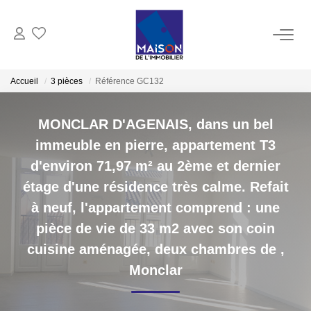
ACHAT
Accueil
3 pièces
Référence GC132
LOCATION
MONCLAR D'AGENAIS, dans un bel
immeuble en pierre, appartement T3
GESTION
d'environ 71,97 m² au 2ème et dernier
étage d'une résidence très calme. Refait
ESTIMATION
à neuf, l'appartement comprend : une
pièce de vie de 33 m2 avec son coin
Estimer Vendre
cuisine aménagée, deux chambres de
,
Estimation En Ligne Gratuite
Monclar
Biens Vendus