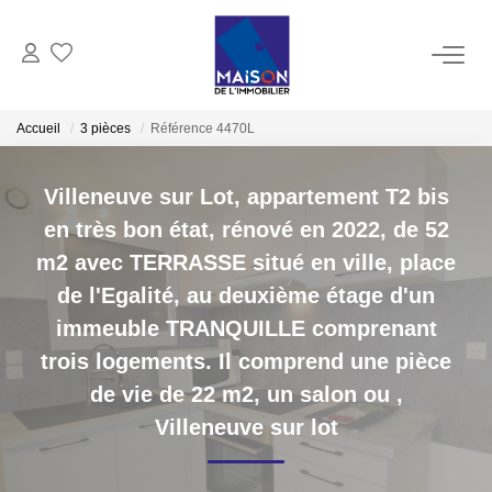
ACHAT
Accueil
3 pièces
Référence 4470L
LOCATION
Villeneuve sur Lot, appartement T2 bis
en très bon état, rénové en 2022, de 52
GESTION
m2 avec TERRASSE situé en ville, place
de l'Egalité, au deuxième étage d'un
ESTIMATION
immeuble TRANQUILLE comprenant
trois logements. Il comprend une pièce
Estimer Vendre
de vie de 22 m2, un salon ou
,
Estimation En Ligne Gratuite
Villeneuve sur lot
Biens Vendus