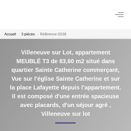
ACHAT
Accueil
3 pièces
Référence G538
LOCATION
Villeneuve sur Lot, appartement
MEUBLÉ T3 de 83,60 m2 situé dans
GESTION
quartier Sainte Catherine commerçant,
Vue sur l'église Sainte Catherine et sur
ESTIMATION
la place Lafayette depuis l'appartement.
Estimer Vendre
Il est composé d'une entrée spacieuse
Estimation En Ligne Gratuite
avec placards, d'un séjour agré
,
Villeneuve sur lot
Biens Vendus