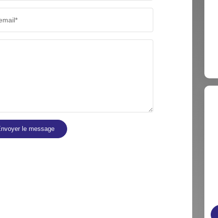
email*
nvoyer le message