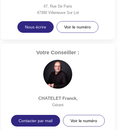
47, Rue De Paris
47300
Villeneuve Sur Lot
Nous écrire
Voir le numéro
Votre Conseiller :
CHATELET Franck
,
Gérant
Contacter par mail
Voir le numéro