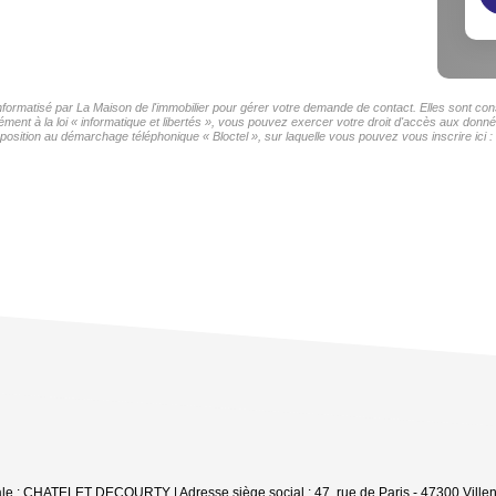
informatisé par La Maison de l'immobilier pour gérer votre demande de contact. Elles sont cons
ment à la loi « informatique et libertés », vous pouvez exercer votre droit d'accès aux donnée
sition au démarchage téléphonique « Bloctel », sur laquelle vous pouvez vous inscrire ici :
iale : CHATELET DECOURTY | Adresse siège social : 47, rue de Paris - 47300 Villen