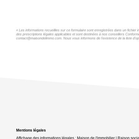
« Les informations recueillies sur ce formulaire sont enregistrées dans un fichier 
des prescriptions légales applicables et sont destinées à nos conseillers Conformé
contact@maisondelimmo.com. Nous vous informons de l'existence de la liste d'oppo
Mentions légales
Affichage des informations légales : Maison de l'immobilier | Raison soc