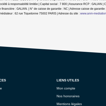
té à responsabilité limitée | Capital social : 7 800 | Assurance RCP : GALIAN |
C
inancière : GALIAN. | N° de caisse de garantie : NC | Adresse caisse de garantie :
médiateur : 62 rue Tiquetonne 75002 PARIS | Adresse du site :
www.anm-mediatio
CES
LIENS UTILES
ce
Mon compte
Nos honoraires
Mentions légales