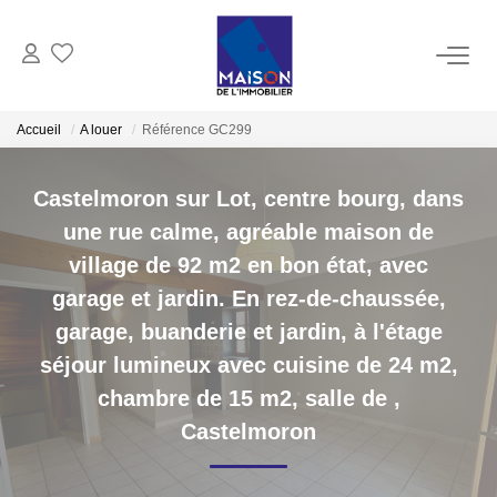
ACHAT
Accueil
A louer
Référence GC299
LOCATION
Castelmoron sur Lot, centre bourg, dans
une rue calme, agréable maison de
GESTION
village de 92 m2 en bon état, avec
garage et jardin. En rez-de-chaussée,
ESTIMATION
garage, buanderie et jardin, à l'étage
séjour lumineux avec cuisine de 24 m2,
Estimer Vendre
chambre de 15 m2, salle de
,
Estimation En Ligne Gratuite
Castelmoron
Biens Vendus