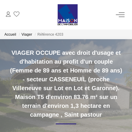
ACHAT
Accueil
Viager
Référence 4203
LOCATION
VIAGER OCCUPE avec droit d'usage et
d'habitation au profit d'un couple
GESTION
(Femme de 89 ans et Homme de 89 ans)
- secteur CASSENEUIL (proche
ESTIMATION
Villeneuve sur Lot en Lot et Garonne).
Maison T5 d'environ 83.76 m² sur un
Estimer Vendre
terrain d'environ 1,3 hectare en
Estimation En Ligne Gratuite
campagne
,
Saint pastour
Biens Vendus