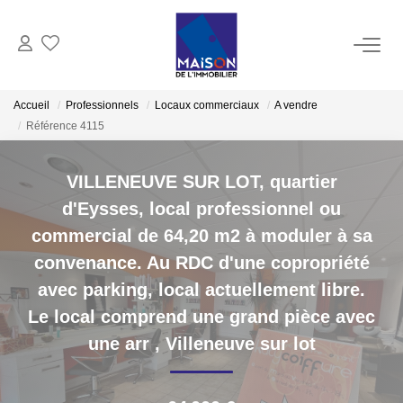
ACHAT
Accueil
Professionnels
Locaux commerciaux
A vendre
Référence 4115
LOCATION
VILLENEUVE SUR LOT, quartier
GESTION
d'Eysses, local professionnel ou
commercial de 64,20 m2 à moduler à sa
ESTIMATION
convenance. Au RDC d'une copropriété
avec parking, local actuellement libre.
Estimer Vendre
Le local comprend une grand pièce avec
Estimation En Ligne Gratuite
une arr
,
Villeneuve sur lot
Biens Vendus