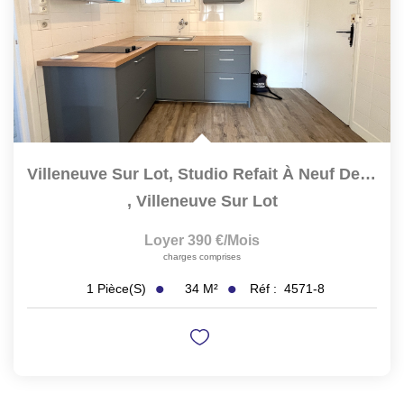
Villeneuve Sur Lot, Studio Refait À Neuf De 34,49 M² Situé...
,
Villeneuve Sur Lot
Loyer 390 €/mois
charges comprises
34
M²
Réf :
4571-8
1
Pièce(s)