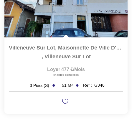
Villeneuve Sur Lot, Maisonnette De Ville D'environ 51 M2...
,
Villeneuve Sur Lot
Loyer 477 €/mois
charges comprises
51
M²
Réf :
G348
3
Pièce(s)