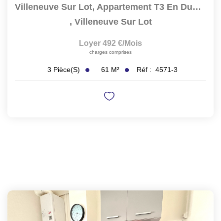
Villeneuve Sur Lot, Appartement T3 En Duplex De 61 M² Situé...
,
Villeneuve Sur Lot
Loyer 492 €/mois
charges comprises
61
M²
Réf :
4571-3
3
Pièce(s)