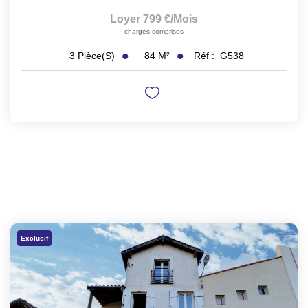
Loyer 799 €/mois
charges comprises
84
M²
Réf :
G538
3
Pièce(s)
Exclusif