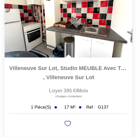
Villeneuve Sur Lot, Studio MEUBLE Avec Terrasse De 14 M² À...
,
Villeneuve Sur Lot
Loyer 395 €/mois
charges comprises
17
M²
Réf :
G137
1
Pièce(s)