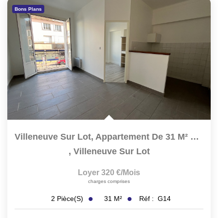
Bons Plans
Villeneuve Sur Lot, Appartement De 31 M² Lumineux Situé...
,
Villeneuve Sur Lot
Loyer 320 €/mois
charges comprises
31
M²
Réf :
G14
2
Pièce(s)