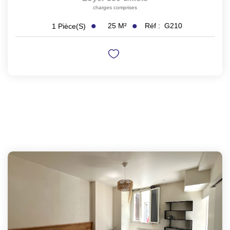
charges comprises
25
M²
Réf :
G210
1
Pièce(s)