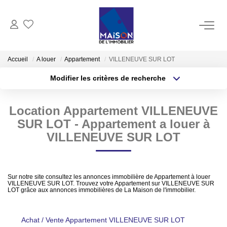
ACHAT
Accueil
A louer
Appartement
VILLENEUVE SUR LOT
Modifier les critères de recherche
LOCATION
Type de transaction
Localisation
Acheter
Localisation
Location Appartement VILLENEUVE
Type de bien
GESTION
Sélectionnez...
Surface min
SUR LOT - Appartement a louer à
VILLENEUVE SUR LOT
ESTIMATION
Plus de critères
Budget max
Estimer Vendre
Créer une alerte
Sur notre site consultez les annonces immobilière de Appartement à louer
Estimation En Ligne Gratuite
VILLENEUVE SUR LOT. Trouvez votre Appartement sur VILLENEUVE SUR
LOT grâce aux annonces immobilières de La Maison de l'immobilier.
Biens Vendus
Achat / Vente Appartement VILLENEUVE SUR LOT