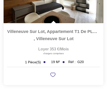
Villeneuve Sur Lot, Appartement T1 De PLAIN PIED De19 M² ...
,
Villeneuve Sur Lot
Loyer 353 €/mois
charges comprises
19
M²
Réf :
G20
1
Pièce(s)