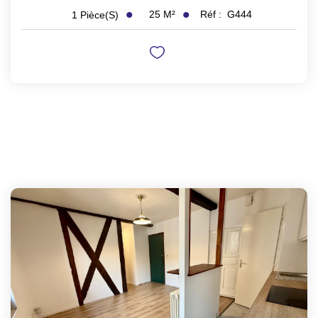
25
M²
Réf :
G444
1
Pièce(s)