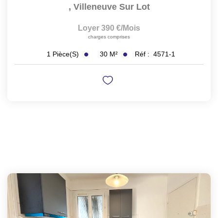
,
Villeneuve Sur Lot
Loyer 390 €/mois
charges comprises
30
M²
Réf :
4571-1
1
Pièce(s)