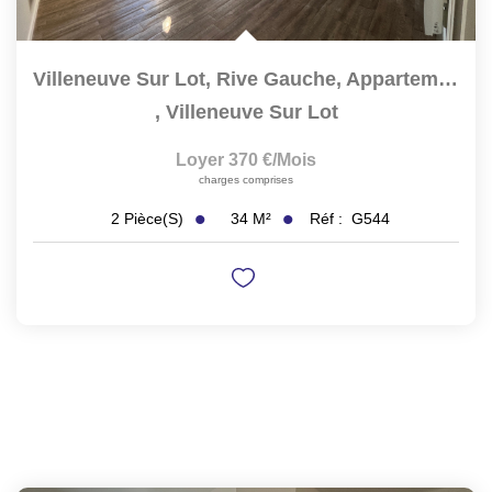
Villeneuve Sur Lot, Rive Gauche, Appartement T1 Bis De...
,
Villeneuve Sur Lot
Loyer 370 €/mois
charges comprises
34
M²
Réf :
G544
2
Pièce(s)