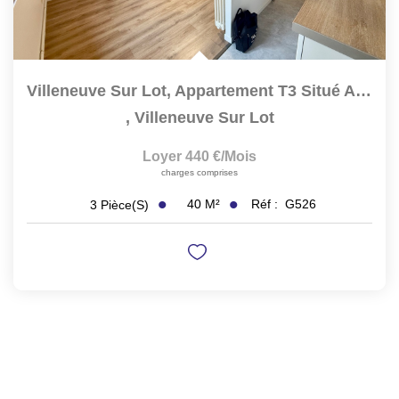
Villeneuve Sur Lot, Appartement T3 Situé Au Deuxième Étage...
,
Villeneuve Sur Lot
Loyer 440 €/mois
charges comprises
40
M²
Réf :
G526
3
Pièce(s)