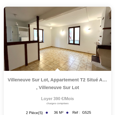
Villeneuve Sur Lot, Appartement T2 Situé Au Premier Étage...
,
Villeneuve Sur Lot
Loyer 390 €/mois
charges comprises
36
M²
Réf :
G525
2
Pièce(s)