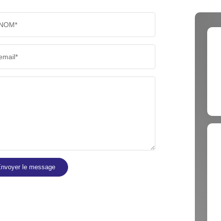
NOM*
email*
nvoyer le message