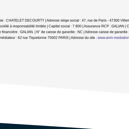
iale : CHATELET DECOURTY | Adresse siège social : 47, rue de Paris - 47300 Villen
té à responsabilité limitée | Capital social : 7 800 | Assurance RCP : GALIAN |
C
inancière : GALIAN. | N° de caisse de garantie : NC | Adresse caisse de garantie :
médiateur : 62 rue Tiquetonne 75002 PARIS | Adresse du site :
www.anm-mediatio