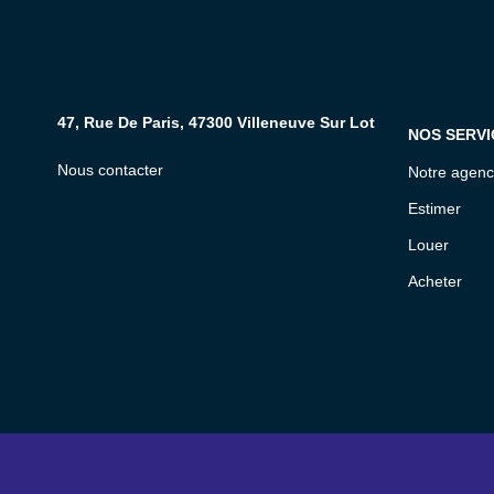
47, Rue De Paris, 47300 Villeneuve Sur Lot
47, Rue De Paris, 47300 Villeneuve Sur Lot
NOS SERVI
Nous contacter
Notre agen
Estimer
Louer
Acheter