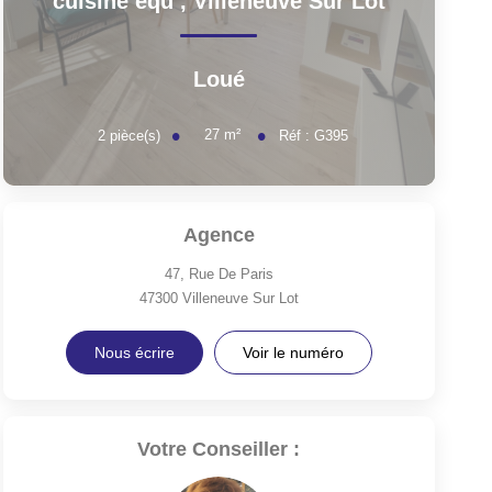
cuisine équ
,
Villeneuve Sur Lot
Loué
27
m²
2
pièce(s)
Réf :
G395
Agence
47, Rue De Paris
47300
Villeneuve Sur Lot
Nous écrire
Voir le numéro
Votre Conseiller :