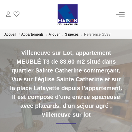
ACHAT
Accueil
Appartements
A louer
3 pièces
Référence G538
LOCATION
Villeneuve sur Lot, appartement
MEUBLÉ T3 de 83,60 m2 situé dans
GESTION
quartier Sainte Catherine commerçant,
Vue sur l'église Sainte Catherine et sur
ESTIMATION
la place Lafayette depuis l'appartement.
Il est composé d'une entrée spacieuse
Estimer Vendre
avec placards, d'un séjour agré
,
Estimation En Ligne Gratuite
Villeneuve sur lot
Biens Vendus