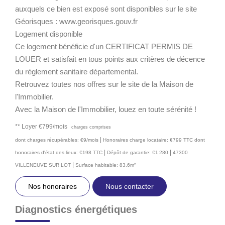
auxquels ce bien est exposé sont disponibles sur le site
Géorisques : www.georisques.gouv.fr
Logement disponible
Ce logement bénéficie d'un CERTIFICAT PERMIS DE
LOUER et satisfait en tous points aux critères de décence
du règlement sanitaire départemental.
Retrouvez toutes nos offres sur le site de la Maison de
l'Immobilier.
Avec la Maison de l'Immobilier, louez en toute sérénité !
**
Loyer €799/mois
charges comprises
|
dont charges récupérables: €9/mois
Honoraires charge locataire: €799 TTC
dont
|
|
honoraires d'état des lieux: €198 TTC
Dépôt de garantie: €1 280
47300
|
VILLENEUVE SUR LOT
Surface habitable: 83.6m²
Nos honoraires
Nous contacter
Diagnostics énergétiques