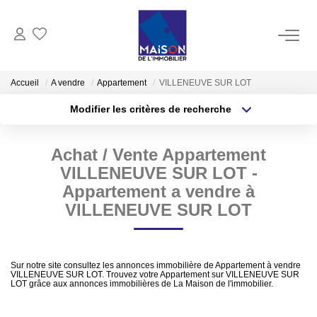
ACHAT
Accueil
A vendre
Appartement
VILLENEUVE SUR LOT
Modifier les critères de recherche
LOCATION
Type de transaction
Localisation
Acheter
Localisation
Achat / Vente Appartement
Type de bien
GESTION
Sélectionnez...
Surface min
VILLENEUVE SUR LOT -
Appartement a vendre à
ESTIMATION
Plus de critères
Budget max
VILLENEUVE SUR LOT
Estimer Vendre
Créer une alerte
Estimation En Ligne Gratuite
Sur notre site consultez les annonces immobilière de Appartement à vendre
VILLENEUVE SUR LOT. Trouvez votre Appartement sur VILLENEUVE SUR
Biens Vendus
LOT grâce aux annonces immobilières de La Maison de l'immobilier.