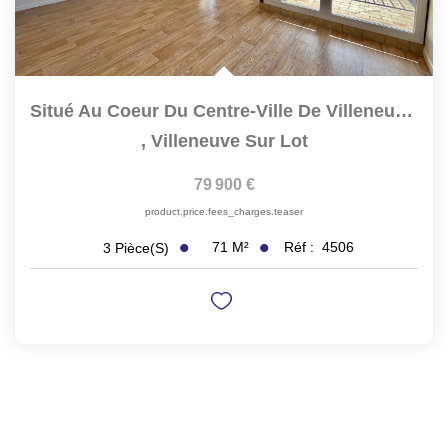
Situé Au Coeur Du Centre-Ville De Villeneuve-Sur-Lot,...
,
Villeneuve Sur Lot
79 900 €
product.price.fees_charges.teaser
71
M²
Réf :
4506
3
Pièce(s)