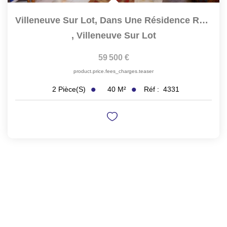
Villeneuve Sur Lot, Dans Une Résidence Récente, Appartement...
,
Villeneuve Sur Lot
59 500 €
product.price.fees_charges.teaser
40
M²
Réf :
4331
2
Pièce(s)