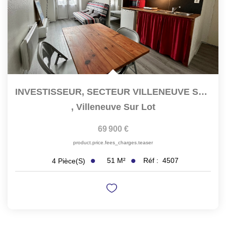
INVESTISSEUR, SECTEUR VILLENEUVE SUR LOT , LOT DE 2...
,
Villeneuve Sur Lot
69 900 €
product.price.fees_charges.teaser
51
M²
Réf :
4507
4
Pièce(s)