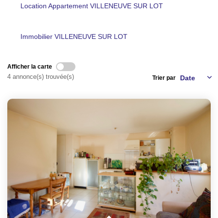
Location Appartement VILLENEUVE SUR LOT
NOS AGENCES
Immobilier VILLENEUVE SUR LOT
CONTACT
EXTRANET PROPRIÉTAIRE
Afficher la carte
4 annonce(s) trouvée(s)
Trier par
EN