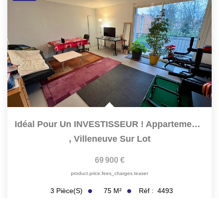
Idéal Pour Un INVESTISSEUR ! Appartement De Type T3...
,
Villeneuve Sur Lot
69 900 €
product.price.fees_charges.teaser
75
M²
Réf :
4493
3
Pièce(s)