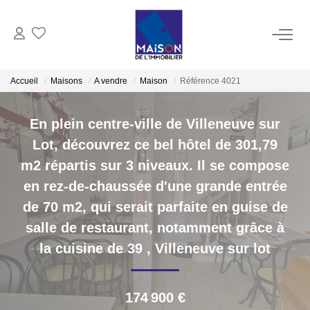
ACHAT
Accueil
Maisons
A vendre
Maison
Référence 4021
LOCATION
En plein centre-ville de Villeneuve sur
Lot, découvrez ce bel hôtel de 301,79
GESTION
m2 répartis sur 3 niveaux. Il se compose
en rez-de-chaussée d'une grande entrée
ESTIMATION
de 70 m2, qui serait parfaite en guise de
salle de restaurant, notamment grâce à
Estimer Vendre
la cuisine de 39
,
Villeneuve sur lot
Estimation En Ligne Gratuite
Biens Vendus
174 900 €