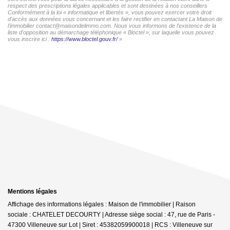
respect des prescriptions légales applicables et sont destinées à nos conseillers
Conformément à la loi « informatique et libertés », vous pouvez exercer votre droit
d'accès aux données vous concernant et les faire rectifier en contactant La Maison de
l'immobilier contact@maisondelimmo.com. Nous vous informons de l'existence de la
liste d'opposition au démarchage téléphonique « Bloctel », sur laquelle vous pouvez
vous inscrire ici :
https://www.bloctel.gouv.fr/
»
Mentions légales
Affichage des informations légales : Maison de l'immobilier | Raison
sociale : CHATELET DECOURTY | Adresse siège social : 47, rue de Paris -
47300 Villeneuve sur Lot | Siret : 45382059900018 | RCS : Villeneuve sur