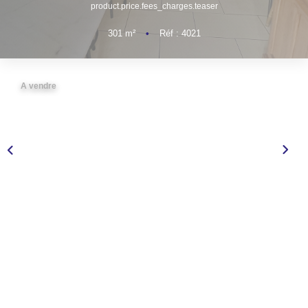
product.price.fees_charges.teaser
NOS AGENCES
301
m²
•
Réf : 4021
CONTACT
A vendre
EXTRANET PROPRIÉTAIRE
EN