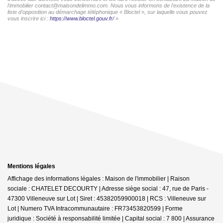
l'immobilier contact@maisondelimmo.com. Nous vous informons de l'existence de la
liste d'opposition au démarchage téléphonique « Bloctel », sur laquelle vous pouvez
vous inscrire ici :
https://www.bloctel.gouv.fr/
»
Mentions légales
Affichage des informations légales : Maison de l'immobilier | Raison
sociale : CHATELET DECOURTY | Adresse siège social : 47, rue de Paris -
47300 Villeneuve sur Lot | Siret : 45382059900018 | RCS : Villeneuve sur
Lot | Numero TVA Intracommunautaire : FR73453820599 | Forme
juridique : Société à responsabilité limitée | Capital social : 7 800 | Assurance