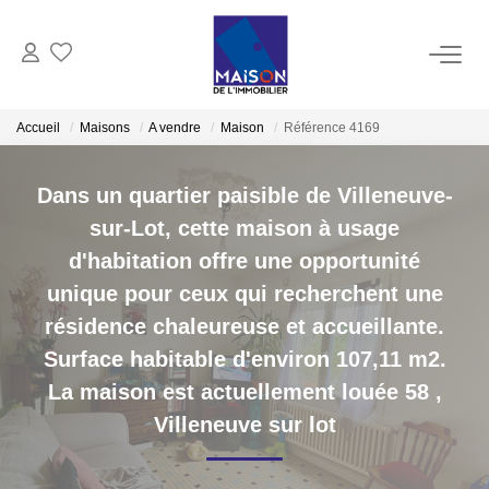
ACHAT
Accueil
Maisons
A vendre
Maison
Référence 4169
LOCATION
Dans un quartier paisible de Villeneuve-
sur-Lot, cette maison à usage
GESTION
d'habitation offre une opportunité
unique pour ceux qui recherchent une
ESTIMATION
résidence chaleureuse et accueillante.
Surface habitable d'environ 107,11 m2.
Estimer Vendre
La maison est actuellement louée 58
,
Estimation En Ligne Gratuite
Villeneuve sur lot
Biens Vendus