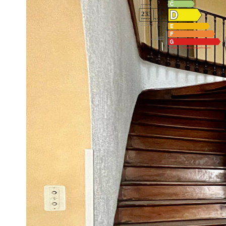
Montant estimé des dépenses annuelles d'énergie pour un us
2021,2022 et 2023 (abonnement compris).
Impri
Nos honoraires
Ce bien est soumis à un diagnostic ERP (État des Ris
https://www.georisques.gouv.fr/