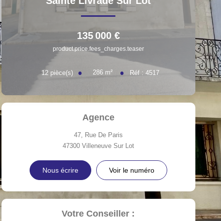
Sainte Livrade Sur Lot
135 000 €
product.price.fees_charges.teaser
286
m²
12
pièce(s)
Réf :
4517
Agence
47, Rue De Paris
47300
Villeneuve Sur Lot
Nous écrire
Voir le numéro
Votre Conseiller :