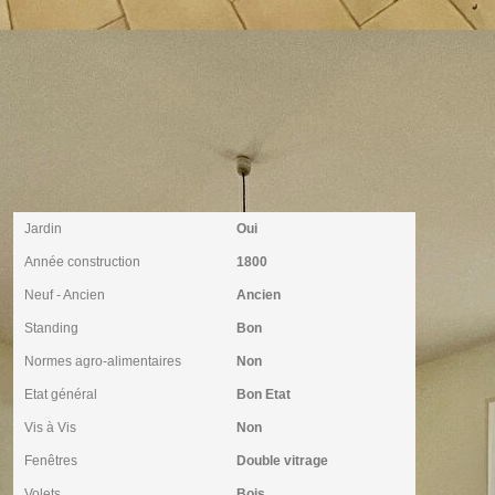
Extérieur
Jardin
Oui
Année construction
1800
Neuf - Ancien
Ancien
Standing
Bon
Normes agro-alimentaires
Non
Etat général
Bon Etat
Vis à Vis
Non
Fenêtres
Double vitrage
Volets
Bois