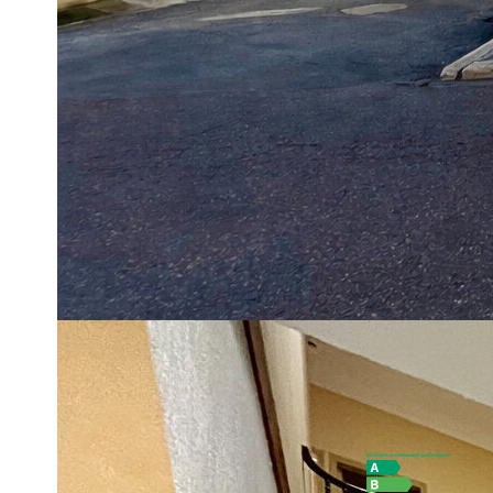
D'une surface habitable de 285,76 m² répartie sur 12 pièces :
Au rez-de-chaussée, vous trouverez un appartement de type 
être réhabilité en appartement, un garage de 38,91 m² et une 
Au 1er étage : un couloir de 42 m² desservant plusieurs pièc
plusieurs appartements.
Au 2ème étage : un grenier d'environ 69 m², en partie réhabil
Bien relié au tout-à-l'égout, chauffage électrique et climatisat
Taxe foncière 2025 : 2 367 €.
Les informations sur les risques auxquels ce bien est exposé 
**
Honoraires à la charge du vendeur
Diagnostics énergétiques