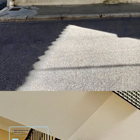
T2 d'environ 58 m², ainsi qu'un espace d'environ 63 m² pouvant
cour.
es pour une surface totale de 121,40 m², pouvant être divisée en
ité en appartement.
ion réversible, double vitrage.
sont disponibles sur le site : https://www.georisques.gouv.fr