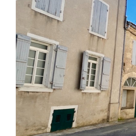
Description
Réf : 4517
Secteur Sainte-Livrade-sur-Lot (47110), venez découvrir cet im
coeur du centre-ville et proche de toutes les commodités.