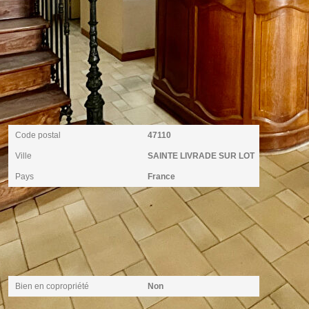
Localisation
Code postal
47110
Ville
SAINTE LIVRADE SUR LOT
Pays
France
Copropriété
Bien en copropriété
Non