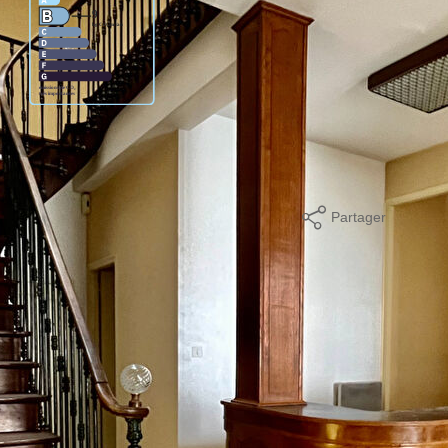
age standard entre 1190€ et 1620€. indexées aux années
Partager
mer
ques et Pollutions). Pour en savoir plus, rendez-vous sur