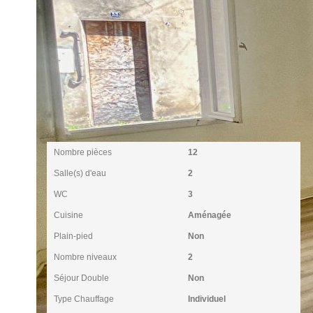
Intérieur
Nombre pièces
12
Salle(s) d'eau
2
WC
3
Cuisine
Aménagée
Plain-pied
Non
Nombre niveaux
2
Séjour Double
Non
Type Chauffage
Individuel