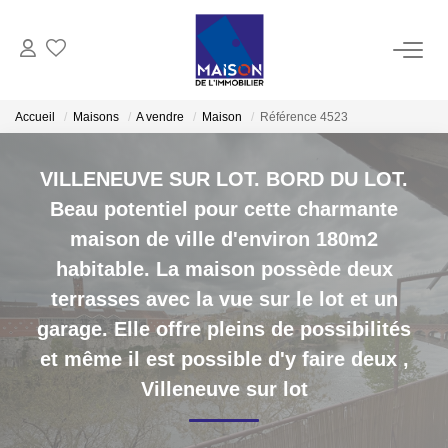
ACHAT
Accueil
Maisons
A vendre
Maison
Référence 4523
LOCATION
VILLENEUVE SUR LOT. BORD DU LOT.
Beau potentiel pour cette charmante
GESTION
maison de ville d'environ 180m2
habitable. La maison possède deux
ESTIMATION
terrasses avec la vue sur le lot et un
garage. Elle offre pleins de possibilités
Estimer Vendre
et même il est possible d'y faire deux
,
Estimation En Ligne Gratuite
Villeneuve sur lot
Biens Vendus