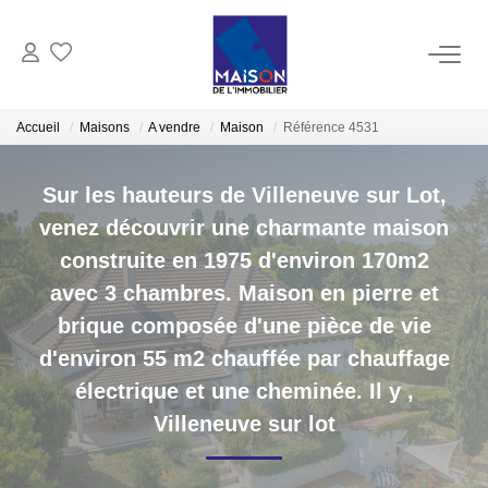
ACHAT
Accueil
Maisons
A vendre
Maison
Référence 4531
LOCATION
Sur les hauteurs de Villeneuve sur Lot,
venez découvrir une charmante maison
GESTION
construite en 1975 d'environ 170m2
avec 3 chambres. Maison en pierre et
ESTIMATION
brique composée d'une pièce de vie
d'environ 55 m2 chauffée par chauffage
Estimer Vendre
électrique et une cheminée. Il y
,
Estimation En Ligne Gratuite
Villeneuve sur lot
Biens Vendus