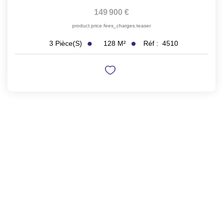
149 900 €
product.price.fees_charges.teaser
128
M²
Réf :
4510
3
Pièce(s)