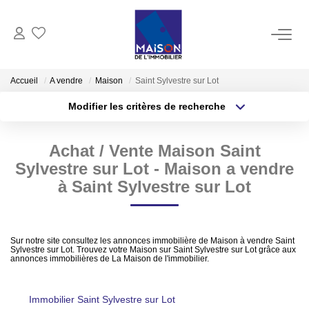
ACHAT
Accueil
A vendre
Maison
Saint Sylvestre sur Lot
Modifier les critères de recherche
LOCATION
Type de transaction
Localisation
Acheter
Localisation
Achat / Vente Maison Saint
Type de bien
GESTION
Sélectionnez...
Surface min
Sylvestre sur Lot - Maison a vendre
à Saint Sylvestre sur Lot
ESTIMATION
Plus de critères
Budget max
Estimer Vendre
Créer une alerte
Sur notre site consultez les annonces immobilière de Maison à vendre Saint
Estimation En Ligne Gratuite
Sylvestre sur Lot. Trouvez votre Maison sur Saint Sylvestre sur Lot grâce aux
annonces immobilières de La Maison de l'immobilier.
Biens Vendus
Immobilier Saint Sylvestre sur Lot