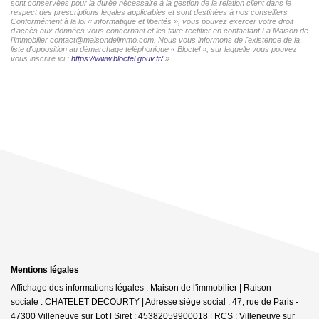
sont conservées pour la durée nécessaire à la gestion de la relation client dans le
respect des prescriptions légales applicables et sont destinées à nos conseillers
Conformément à la loi « informatique et libertés », vous pouvez exercer votre droit
d'accès aux données vous concernant et les faire rectifier en contactant La Maison de
l'immobilier contact@maisondelimmo.com. Nous vous informons de l'existence de la
liste d'opposition au démarchage téléphonique « Bloctel », sur laquelle vous pouvez
vous inscrire ici :
https://www.bloctel.gouv.fr/
»
Mentions légales
Affichage des informations légales : Maison de l'immobilier | Raison
sociale : CHATELET DECOURTY | Adresse siège social : 47, rue de Paris -
47300 Villeneuve sur Lot | Siret : 45382059900018 | RCS : Villeneuve sur