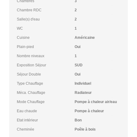
Chambres
3
Chambre RDC
2
Salle(s) d'eau
2
WC
1
Cuisine
Américaine
Plain-pied
Oui
Nombre niveaux
1
Exposition Séjour
SUD
Séjour Double
Oui
Type Chauffage
Individuel
Méca. Chauffage
Radiateur
Mode Chauffage
Pompe à chaleur air/eau
Eau chaude
Pompe à chaleur
Etat intérieur
Bon
Cheminée
Poêle à bois