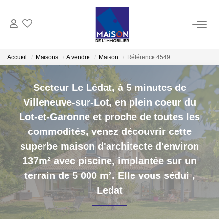
ACHAT
Accueil
Maisons
A vendre
Maison
Référence 4549
LOCATION
Secteur Le Lédat, à 5 minutes de
Villeneuve-sur-Lot, en plein coeur du
GESTION
Lot-et-Garonne et proche de toutes les
commodités, venez découvrir cette
ESTIMATION
superbe maison d'architecte d'environ
137m² avec piscine, implantée sur un
Estimer Vendre
terrain de 5 000 m². Elle vous sédui
,
Estimation En Ligne Gratuite
Ledat
Biens Vendus