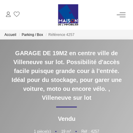
ACHAT
Accueil
Parking / Box
Référence 4257
LOCATION
GARAGE DE 19M2 en centre ville de
Villeneuve sur lot. Possibilité d'accès
GESTION
facile puisque grande cour à l'entrée.
Idéal pour du stockage, pour garer une
ESTIMATION
voiture, moto ou encore vélo.
,
Villeneuve sur lot
Estimer Vendre
Estimation En Ligne Gratuite
Biens Vendus
Vendu
1
pièce(s)
•
19
m²
•
Réf : 4257