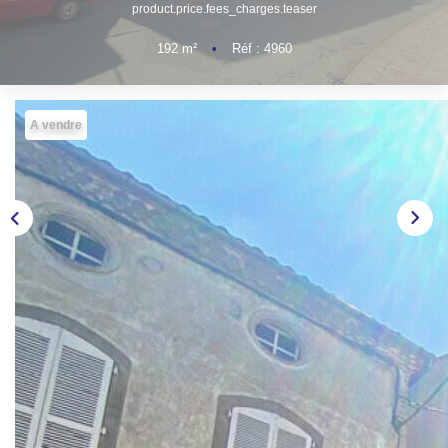
NOS AGENCES
product.price.fees_charges.teaser
192
m²
•
Réf : 4960
CONTACT
A vendre
EXTRANET PROPRIÉTAIRE
EN