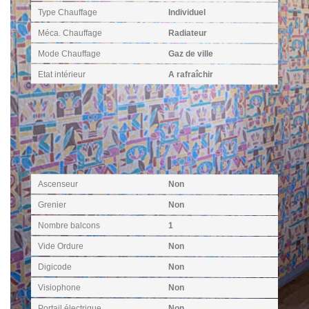
Type Chauffage
Individuel
Méca. Chauffage
Radiateur
Mode Chauffage
Gaz de ville
Etat intérieur
A rafraîchir
Autres
Ascenseur
Non
Grenier
Non
Nombre balcons
1
Vide Ordure
Non
Digicode
Non
Visiophone
Non
Portail électrique
Non