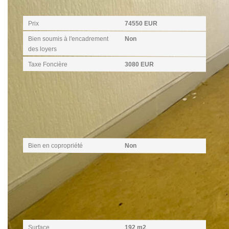
Aspects financiers
Prix
74550 EUR
Bien soumis à l'encadrement
Non
des loyers
Taxe Foncière
3080 EUR
Copropriété
Bien en copropriété
Non
Surfaces
Surface
192 m2