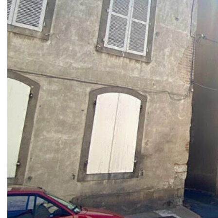
Description
Réf : 4960
Villeneuve centre, cet immeuble sur 3 niveaux est idéal
pour un INVESTISSEUR pour du déficit foncier.
Il comprend :
* un local commercial avec une cour intérieure pouvant être
transformé en habitation ou garage,
* 2 appartements de type T3,
* une remise au fond de la cour d'environ 18 m2 sur deux
niveaux.
Chauffage individuel au gaz de ville. Compteurs eau,
électricité, gaz individuels.
Cet immeuble se situe en zone Permis de Louer : les
logements devront satisfaire en tous points aux critères de
décence du règlement sanitaire départemental.
Travaux à prévoir : menuiseries, amélioration de la
performance énergétique, cuisines, sanitaires, peintures.