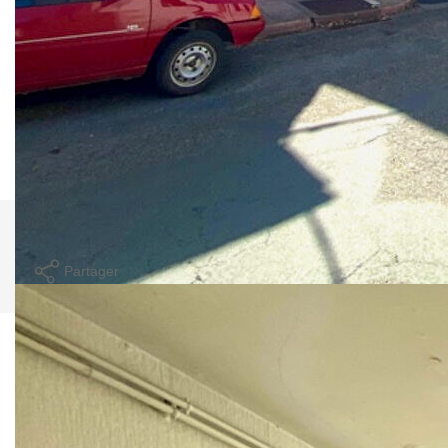
Les informations sur les risques auxquels ce bien est
exposé sont disponibles sur le site
https://www.georisques.gouv.fr
**
Honoraires à la charge du vendeur
Nos honoraires
Nous contacter
Imprimer
Partager
Caractéristiques détaillées
Général