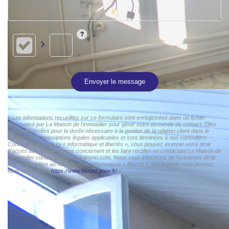
Envoyer le message
« Les informations recueillies sur ce formulaire sont enregistrées dans un fichier
informatisé par La Maison de l'immobilier pour gérer votre demande de contact. Elles
sont conservées pour la durée nécessaire à la gestion de la relation client dans le
respect des prescriptions légales applicables et sont destinées à nos conseillers
Conformément à la loi « informatique et libertés », vous pouvez exercer votre droit
d'accès aux données vous concernant et les faire rectifier en contactant La Maison de
l'immobilier contact@maisondelimmo.com. Nous vous informons de l'existence de la
liste d'opposition au démarchage téléphonique « Bloctel », sur laquelle vous pouvez
vous inscrire ici :
https://www.bloctel.gouv.fr/
»