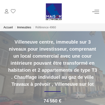
ACHAT
Accueil
Immeubles
Référence 4960
LOCATION
Villeneuve centre, immeuble sur 3
niveaux pour investisseur, comprenant
GESTION
un local commercial avec une cour
intérieure pouvant être transformé en
ESTIMATION
habitation et 2 appartements de type T3
Estimer Vendre
. Chauffage individuel au gaz de ville
Estimation En Ligne Gratuite
Travaux à prévoir
,
Villeneuve sur lot
Biens Vendus
74 550 €