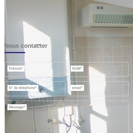
Nous contacter
Prénom*
NOM*
N° de téléphone*
email*
Message*