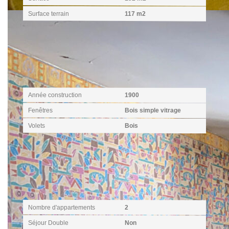
Surface terrain
117 m2
Extérieur
Année construction
1900
Fenêtres
Bois simple vitrage
Volets
Bois
Intérieur
Nombre d'appartements
2
Séjour Double
Non