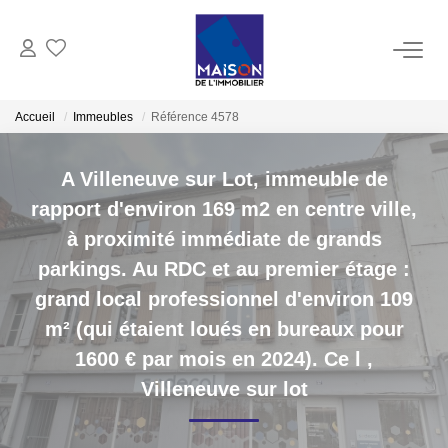
ACHAT
Accueil
Immeubles
Référence 4578
LOCATION
A Villeneuve sur Lot, immeuble de
rapport d'environ 169 m2 en centre ville,
GESTION
à proximité immédiate de grands
parkings. Au RDC et au premier étage :
ESTIMATION
grand local professionnel d'environ 109
m² (qui étaient loués en bureaux pour
Estimer Vendre
1600 € par mois en 2024). Ce l
,
Estimation En Ligne Gratuite
Villeneuve sur lot
Biens Vendus