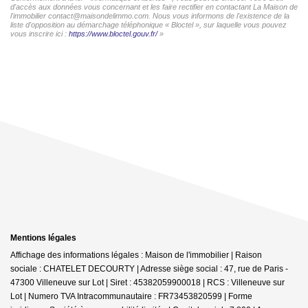
d'accès aux données vous concernant et les faire rectifier en contactant La Maison de
l'immobilier contact@maisondelimmo.com. Nous vous informons de l'existence de la
liste d'opposition au démarchage téléphonique « Bloctel », sur laquelle vous pouvez
vous inscrire ici :
https://www.bloctel.gouv.fr/
»
Mentions légales
Affichage des informations légales : Maison de l'immobilier | Raison
sociale : CHATELET DECOURTY | Adresse siège social : 47, rue de Paris -
47300 Villeneuve sur Lot | Siret : 45382059900018 | RCS : Villeneuve sur
Lot | Numero TVA Intracommunautaire : FR73453820599 | Forme