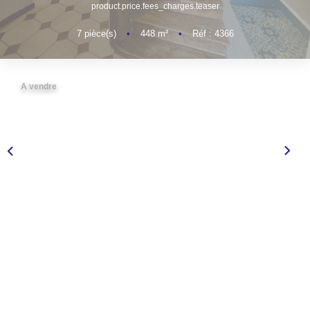
product.price.fees_charges.teaser
NOS AGENCES
7
pièce(s)
•
448
m²
•
Réf : 4366
CONTACT
A vendre
EXTRANET PROPRIÉTAIRE
EN