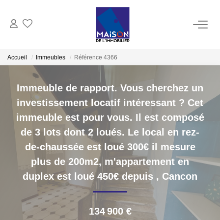
ACHAT
Accueil
Immeubles
Référence 4366
LOCATION
Immeuble de rapport. Vous cherchez un
investissement locatif intéressant ? Cet
GESTION
immeuble est pour vous. Il est composé
de 3 lots dont 2 loués. Le local en rez-
ESTIMATION
de-chaussée est loué 300€ il mesure
plus de 200m2, m'appartement en
Estimer Vendre
duplex est loué 450€ depuis
,
Cancon
Estimation En Ligne Gratuite
Biens Vendus
134 900 €