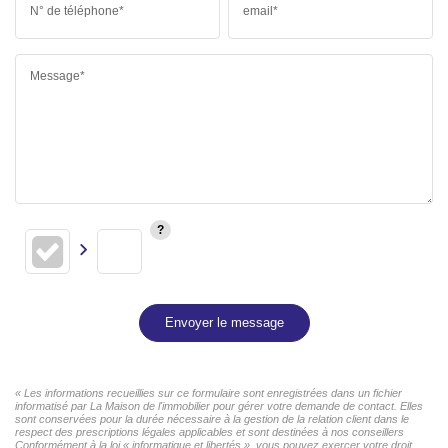
N° de téléphone*
email*
Message*
Envoyer le message
« Les informations recueillies sur ce formulaire sont enregistrées dans un fichier
informatisé par La Maison de l'immobilier pour gérer votre demande de contact. Elles
sont conservées pour la durée nécessaire à la gestion de la relation client dans le
respect des prescriptions légales applicables et sont destinées à nos conseillers
Conformément à la loi « informatique et libertés », vous pouvez exercer votre droit