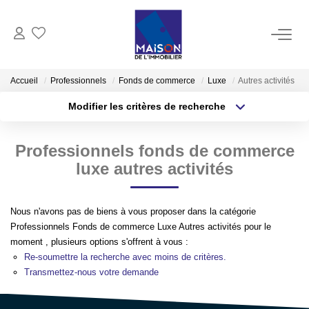
ACHAT
Accueil
Professionnels
Fonds de commerce
Luxe
Autres activités
Modifier les critères de recherche
LOCATION
Type de transaction
Localisation
Acheter
Localisation
Professionnels fonds de commerce
Type de bien
GESTION
Sélectionnez...
Surface min
luxe autres activités
ESTIMATION
Plus de critères
Budget max
Nous n'avons pas de biens à vous proposer dans la catégorie
Estimer Vendre
Professionnels Fonds de commerce Luxe Autres activités pour le
Créer une alerte
moment , plusieurs options s'offrent à vous :
Estimation En Ligne Gratuite
Re-soumettre la recherche avec moins de critères.
Biens Vendus
Transmettez-nous votre demande