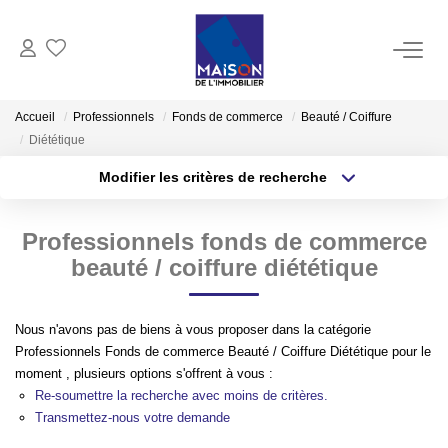
ACHAT
Accueil
Professionnels
Fonds de commerce
Beauté / Coiffure
Diététique
LOCATION
Modifier les critères de recherche
Type de transaction
Localisation
Acheter
Localisation
GESTION
Professionnels fonds de commerce
Type de bien
Sélectionnez...
Surface min
beauté / coiffure diététique
ESTIMATION
Plus de critères
Budget max
Estimer Vendre
Nous n'avons pas de biens à vous proposer dans la catégorie
Professionnels Fonds de commerce Beauté / Coiffure Diététique pour le
Créer une alerte
Estimation En Ligne Gratuite
moment , plusieurs options s'offrent à vous :
Biens Vendus
Re-soumettre la recherche avec moins de critères.
Transmettez-nous votre demande