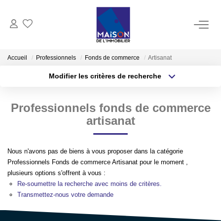
ACHAT
Accueil
Professionnels
Fonds de commerce
Artisanat
Modifier les critères de recherche
LOCATION
Type de transaction
Localisation
Acheter
Localisation
Professionnels fonds de commerce
Type de bien
GESTION
Sélectionnez...
Surface min
artisanat
ESTIMATION
Plus de critères
Budget max
Nous n'avons pas de biens à vous proposer dans la catégorie
Estimer Vendre
Professionnels Fonds de commerce Artisanat pour le moment ,
Créer une alerte
plusieurs options s'offrent à vous :
Estimation En Ligne Gratuite
Re-soumettre la recherche avec moins de critères.
Biens Vendus
Transmettez-nous votre demande